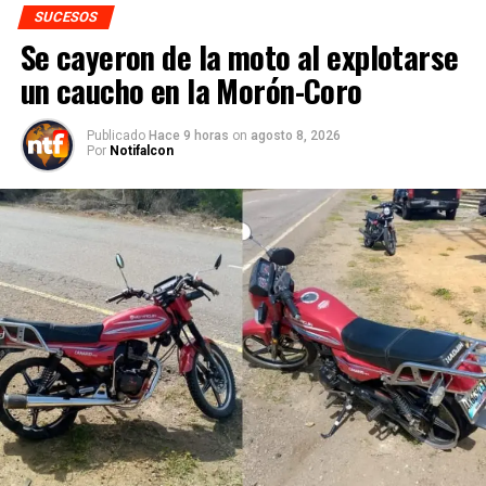
SUCESOS
Se cayeron de la moto al explotarse
un caucho en la Morón-Coro
Publicado
Hace 9 horas
on
agosto 8, 2026
Por
Notifalcon