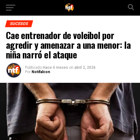
SUCESOS
Cae entrenador de voleibol por
agredir y amenazar a una menor: la
niña narró el ataque
Publicado
Hace 4 meses
on
abril 2, 2026
Por
Notifalcon