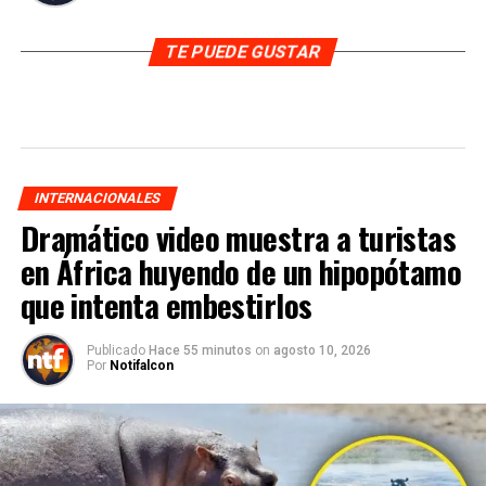
TE PUEDE GUSTAR
INTERNACIONALES
Dramático video muestra a turistas
en África huyendo de un hipopótamo
que intenta embestirlos
Publicado
Hace 55 minutos
on
agosto 10, 2026
Por
Notifalcon