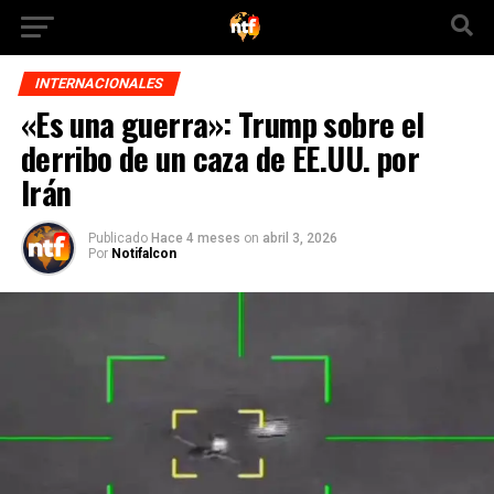
INTERNACIONALES
«Es una guerra»: Trump sobre el
derribo de un caza de EE.UU. por
Irán
Publicado
Hace 4 meses
on
abril 3, 2026
Por
Notifalcon