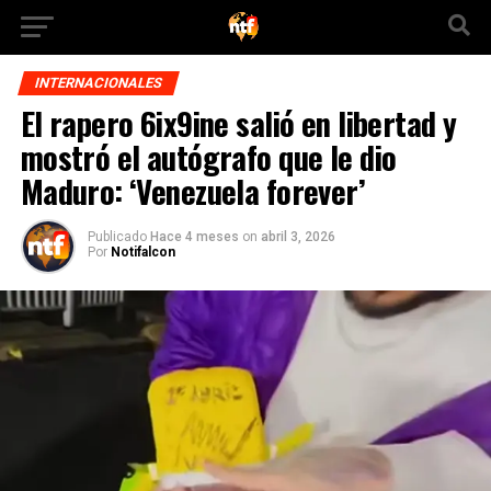
INTERNACIONALES
El rapero 6ix9ine salió en libertad y
mostró el autógrafo que le dio
Maduro: ‘Venezuela forever’
Publicado
Hace 4 meses
on
abril 3, 2026
Por
Notifalcon