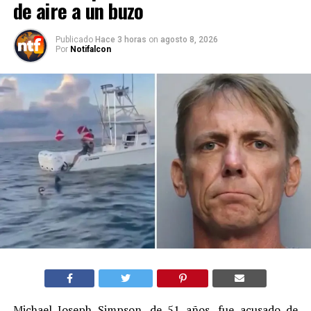
de aire a un buzo
Publicado
Hace 3 horas
on
agosto 8, 2026
Por
Notifalcon
Michael Joseph Simpson, de 51 años, fue acusado de