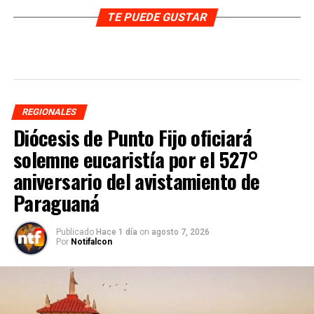
TE PUEDE GUSTAR
REGIONALES
Diócesis de Punto Fijo oficiará
solemne eucaristía por el 527°
aniversario del avistamiento de
Paraguaná
Publicado
Hace 1 día
on
agosto 7, 2026
Por
Notifalcon