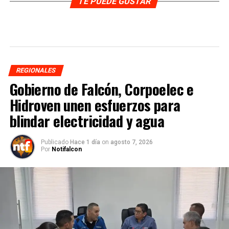
TE PUEDE GUSTAR
REGIONALES
Gobierno de Falcón, Corpoelec e
Hidroven unen esfuerzos para
blindar electricidad y agua
Publicado
Hace 1 día
on
agosto 7, 2026
Por
Notifalcon