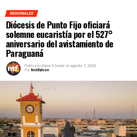
REGIONALES
Diócesis de Punto Fijo oficiará
solemne eucaristía por el 527°
aniversario del avistamiento de
Paraguaná
Publicado
Hace 5 horas
on
agosto 7, 2026
Por
Notifalcon