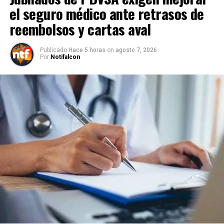
el seguro médico ante retrasos de
reembolsos y cartas aval
Publicado
Hace 5 horas
on
agosto 7, 2026
Por
Notifalcon