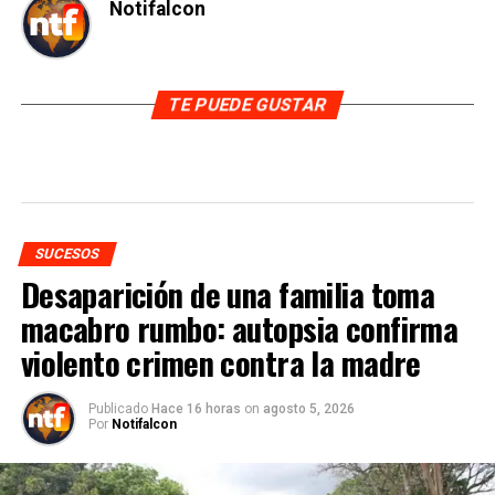
Notifalcon
TE PUEDE GUSTAR
SUCESOS
Desaparición de una familia toma
macabro rumbo: autopsia confirma
violento crimen contra la madre
Publicado
Hace 16 horas
on
agosto 5, 2026
Por
Notifalcon