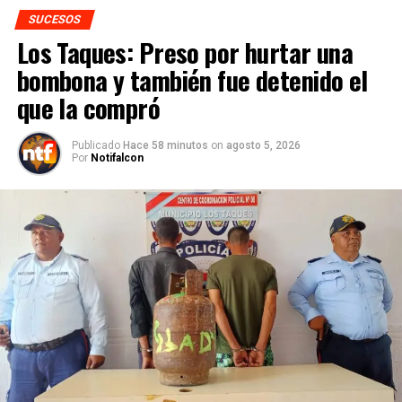
SUCESOS
Los Taques: Preso por hurtar una
bombona y también fue detenido el
que la compró
Publicado
Hace 58 minutos
on
agosto 5, 2026
Por
Notifalcon