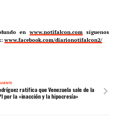
l Mundo en
www.notifalcon.com
síguenos
k:
www.facebook.com/diarionotifalcon2/
GUIENTE
dríguez ratifica que Venezuela sale de la
I por la «inacción y la hipocresía»