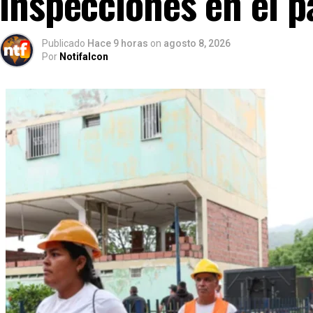
inspecciones en el p
Publicado
Hace 9 horas
on
agosto 8, 2026
Por
Notifalcon