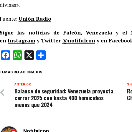
divisas».
Fuente:
Unión Radio
Sigue las noticias de Falcón, Venezuela y e
en
Instagram
y Twitter
@notifalcon
y en Faceboo
Facebook
WhatsApp
X
Compartir
TEMAS RELACIONADOS
ANTERIOR
SI
Balance de seguridad: Venezuela proyecta
Ro
cerrar 2025 con hasta 400 homicidios
CP
menos que 2024
Notifalcon