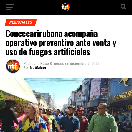
REGIONALES
Concecarirubana acompaña
operativo preventivo ante venta y
uso de fuegos artificiales
Publicado
Hace 8 meses
on
diciembre 9, 2025
Por
Notifalcon