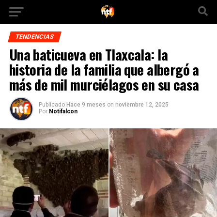
TENDENCIAS
Una baticueva en Tlaxcala: la
historia de la familia que albergó a
más de mil murciélagos en su casa
Publicado
Hace 9 meses
on
noviembre 12, 2025
Por
Notifalcon