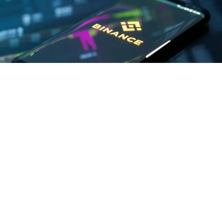
La plataforma de intercambio de
criptomonedas Binance confirmó que la
implementación de su tarjeta de pagos en Venezuela
avanza de manera gradual, luego de que usuarios del
país reportaran movimientos relacionados con la
activación del nuevo servicio.