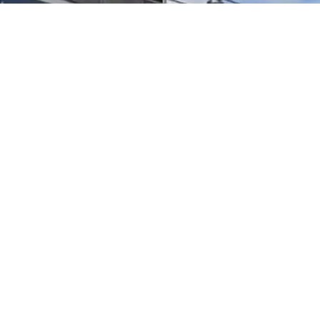
La policía británica detuvo el pasado mes de junio a un
hombre en el hospital Ysbyty Glan Clwyd de Gales tras
subirse al tejado disfrazado de la Muerte, portando lo
que parecía ser una guadaña y atemorizando a pacientes
y médicos al mirarlos fijamente.
El autor de los hechos ha sido identificado como Leon
Gillespie, un galés de 26 años condenado al pago de una
multa de 200 libras esterlinas (unos 233 euros) por