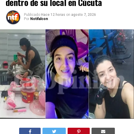
dentro de su local en Cúcuta
Publicado
Hace 12 horas
on
agosto 7, 2026
Por
Notifalcon