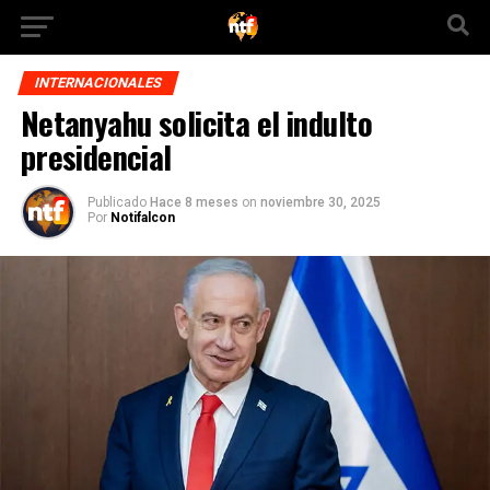
INTERNACIONALES
Netanyahu solicita el indulto
presidencial
Publicado
Hace 8 meses
on
noviembre 30, 2025
Por
Notifalcon