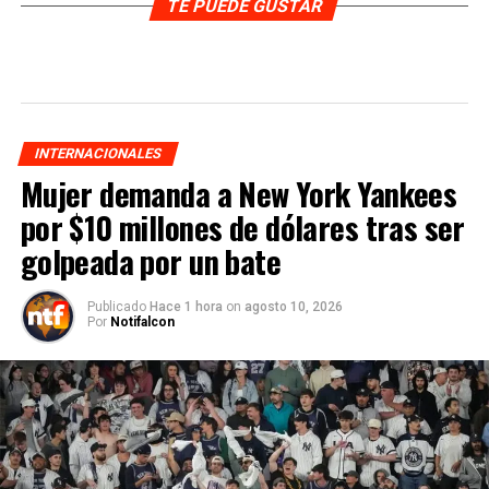
TE PUEDE GUSTAR
INTERNACIONALES
Mujer demanda a New York Yankees
por $10 millones de dólares tras ser
golpeada por un bate
Publicado
Hace 1 hora
on
agosto 10, 2026
Por
Notifalcon