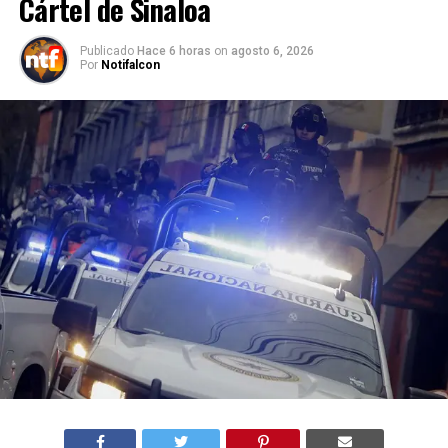
Cártel de Sinaloa
Publicado
Hace 6 horas
on
agosto 6, 2026
Por
Notifalcon