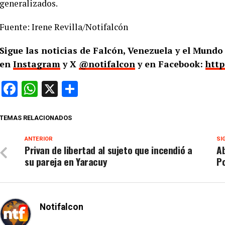
generalizados.
Fuente: Irene Revilla/Notifalcón
Sigue las noticias de Falcón, Venezuela y el Mund
en
Instagram
y X
@notifalcon
y en Facebook:
http
Facebook
WhatsApp
X
Compartir
TEMAS RELACIONADOS
ANTERIOR
SI
Privan de libertad al sujeto que incendió a
Ab
su pareja en Yaracuy
Po
Notifalcon