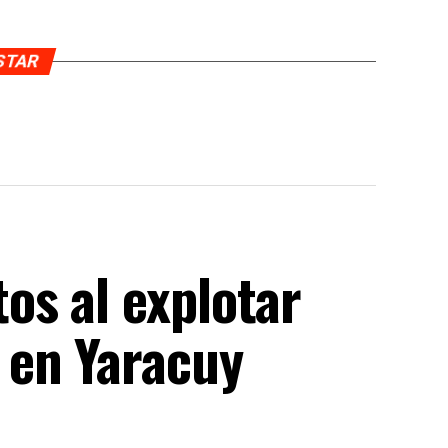
USTAR
s al explotar
 en Yaracuy