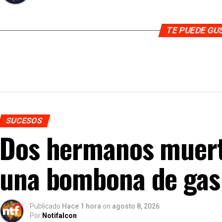
TE PUEDE G
SUCESOS
Dos hermanos muerto
una bombona de gas
Publicado
Hace 1 hora
on
agosto 8, 2026
Por
Notifalcon