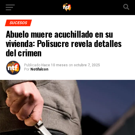
SUCESOS
Abuelo muere acuchillado en su
vivienda: Polisucre revela detalles
del crimen
Publicado
Hace 10 meses
on
octubre 7, 2025
Por
Notifalcon