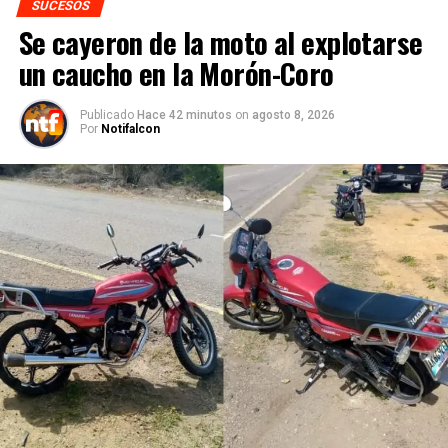
SUCESOS
Se cayeron de la moto al explotarse
un caucho en la Morón-Coro
Publicado
Hace 42 minutos
on
agosto 8, 2026
Por
Notifalcon