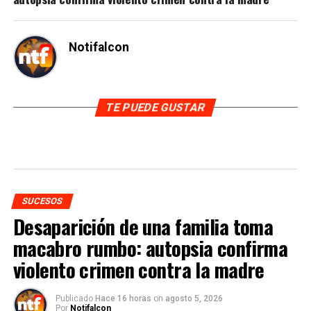
Notifalcon
TE PUEDE GUSTAR
SUCESOS
Desaparición de una familia toma
macabro rumbo: autopsia confirma
violento crimen contra la madre
Publicado
Hace 16 horas
on
agosto 5, 2026
Por
Notifalcon