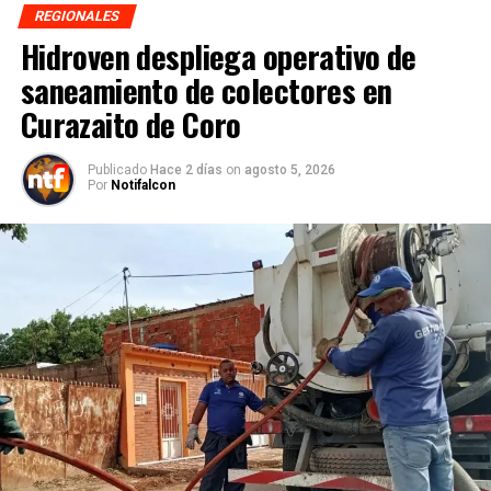
REGIONALES
Hidroven despliega operativo de
saneamiento de colectores en
Curazaito de Coro
Publicado
Hace 2 días
on
agosto 5, 2026
Por
Notifalcon