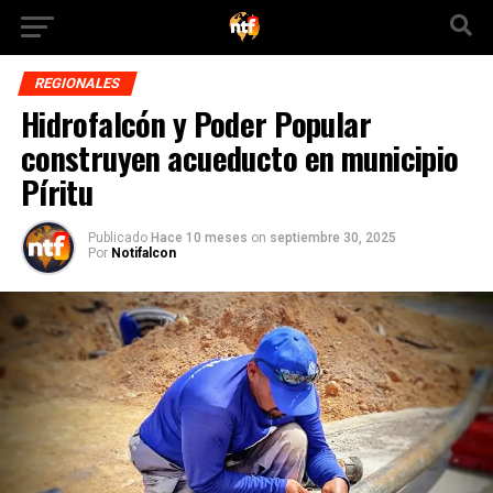
REGIONALES
Hidrofalcón y Poder Popular
construyen acueducto en municipio
Píritu
Publicado
Hace 10 meses
on
septiembre 30, 2025
Por
Notifalcon