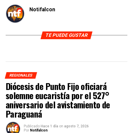
Notifalcon
TE PUEDE GUSTAR
REGIONALES
Diócesis de Punto Fijo oficiará
solemne eucaristía por el 527°
aniversario del avistamiento de
Paraguaná
Publicado
Hace 1 día
on
agosto 7, 2026
Por
Notifalcon