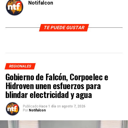
Notifalcon
TE PUEDE GUSTAR
REGIONALES
Gobierno de Falcón, Corpoelec e
Hidroven unen esfuerzos para
blindar electricidad y agua
Publicado
Hace 1 día
on
agosto 7, 2026
Por
Notifalcon