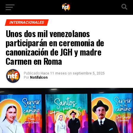
INTERNACIONALES
Unos dos mil venezolanos
participarán en ceremonia de
canonización de JGH y madre
Carmen en Roma
Publicado
Hace 11 meses
on
septiembre 5, 2025
Por
Notifalcon