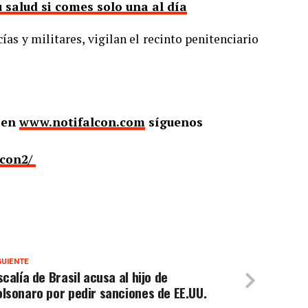
u salud si comes solo una al día
ías y militares, vigilan el recinto penitenciario
o en
www.notifalcon.com
síguenos
lcon2/
GUIENTE
scalía de Brasil acusa al hijo de
lsonaro por pedir sanciones de EE.UU.