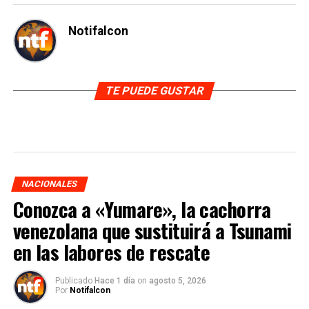
Notifalcon
TE PUEDE GUSTAR
NACIONALES
Conozca a «Yumare», la cachorra
venezolana que sustituirá a Tsunami
en las labores de rescate
Publicado
Hace 1 día
on
agosto 5, 2026
Por
Notifalcon