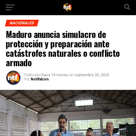
NACIONALES
Maduro anuncia simulacro de
protección y preparación ante
catástrofes naturales o conflicto
armado
Publicado
Hace 10 meses
on
septiembre 25, 2025
Por
Notifalcon