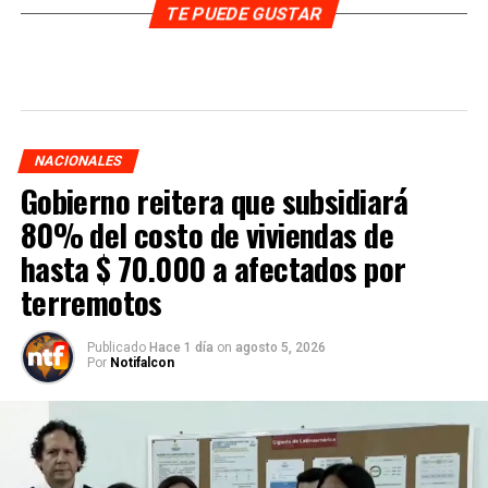
TE PUEDE GUSTAR
NACIONALES
Gobierno reitera que subsidiará
80% del costo de viviendas de
hasta $ 70.000 a afectados por
terremotos
Publicado
Hace 1 día
on
agosto 5, 2026
Por
Notifalcon