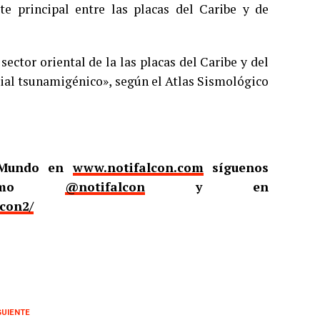
te principal entre las placas del Caribe y de
ector oriental de la las placas del Caribe y del
cial tsunamigénico», según el Atlas Sismológico
l Mundo en
www.notifalcon.com
síguenos
omo
@notifalcon
y en
lcon2/
GUIENTE