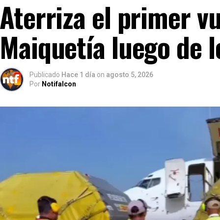
Aterriza el primer v
Maiquetía luego de 
Publicado
Hace 1 día
on
agosto 5, 2026
Por
Notifalcon