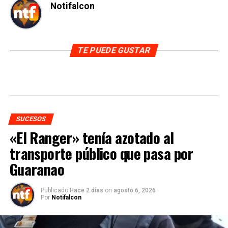
Notifalcon
TE PUEDE GUSTAR
SUCESOS
«El Ranger» tenía azotado al
transporte público que pasa por
Guaranao
Publicado
Hace 2 días
on
agosto 6, 2026
Por
Notifalcon