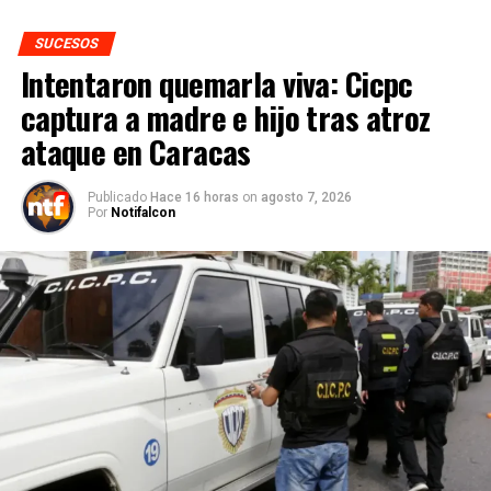
SUCESOS
Intentaron quemarla viva: Cicpc
captura a madre e hijo tras atroz
ataque en Caracas
Publicado
Hace 16 horas
on
agosto 7, 2026
Por
Notifalcon