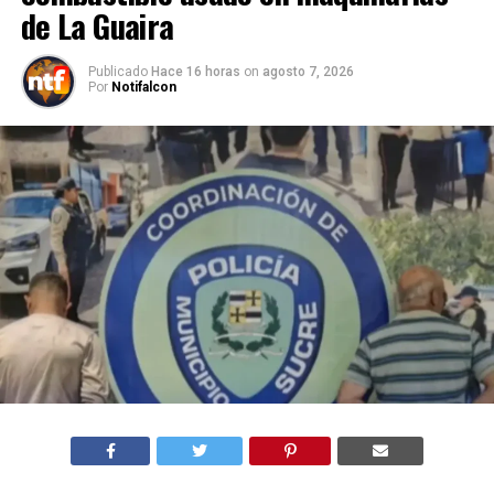
de La Guaira
Publicado
Hace 16 horas
on
agosto 7, 2026
Por
Notifalcon