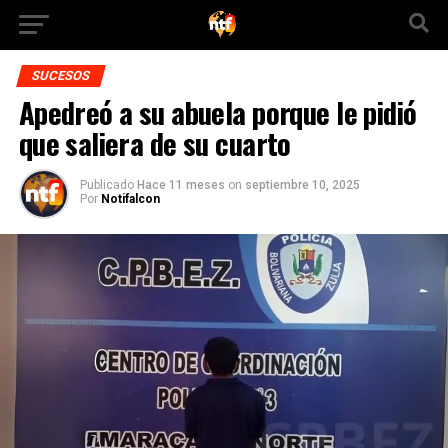
SUCESOS
Apedreó a su abuela porque le pidió
que saliera de su cuarto
Publicado
Hace 11 meses
on
septiembre 10, 2025
Por
Notifalcon