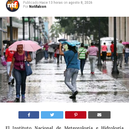
Publicado
Hace 13 horas
on
agosto 8, 2026
Por
Notifalcon
El Instituto Nacional de Meteorología e Hidrología