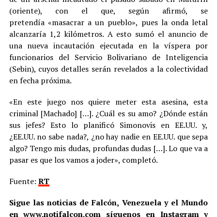
(oriente), con el que, según afirmó, se
pretendía «masacrar a un pueblo», pues la onda letal
alcanzaría 1,2 kilómetros. A esto sumó el anuncio de
una nueva incautación ejecutada en la víspera por
funcionarios del Servicio Bolivariano de Inteligencia
(Sebin), cuyos detalles serán revelados a la colectividad
en fecha próxima.
«En este juego nos quiere meter esta asesina, esta
criminal [Machado] […]. ¿Cuál es su amo? ¿Dónde están
sus jefes? Esto lo planificó Simonovis en EE.UU. y,
¿EE.UU. no sabe nada?, ¿no hay nadie en EE.UU. que sepa
algo? Tengo mis dudas, profundas dudas […]. Lo que va a
pasar es que los vamos a joder», completó.
Fuente:
RT
Sigue las noticias de Falcón, Venezuela y el Mundo
en
www.notifalcon.com
síguenos en
Instagram
y