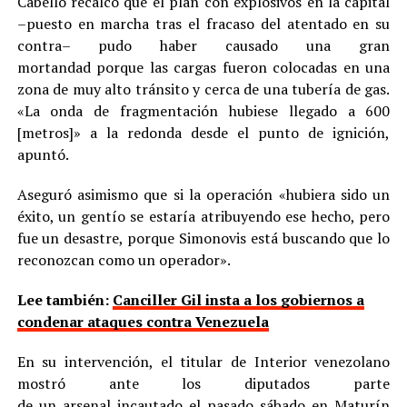
Cabello recalcó que el plan con explosivos en la capital
–puesto en marcha tras el fracaso del atentado en su
contra– pudo haber causado una gran
mortandad porque las cargas fueron colocadas en una
zona de muy alto tránsito y cerca de una tubería de gas.
«La onda de fragmentación hubiese llegado a 600
[metros]» a la redonda desde el punto de ignición,
apuntó.
Aseguró asimismo que si la operación «hubiera sido un
éxito, un gentío se estaría atribuyendo ese hecho, pero
fue un desastre, porque Simonovis está buscando que lo
reconozcan como un operador».
Lee también:
Canciller Gil insta a los gobiernos a
condenar ataques contra Venezuela
En su intervención, el titular de Interior venezolano
mostró ante los diputados parte
de un arsenal incautado el pasado sábado en Maturín