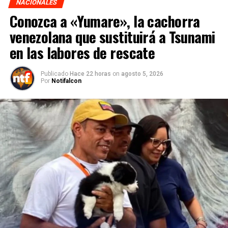
NACIONALES
Conozca a «Yumare», la cachorra
venezolana que sustituirá a Tsunami
en las labores de rescate
Publicado
Hace 22 horas
on
agosto 5, 2026
Por
Notifalcon