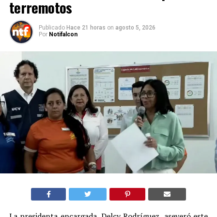
terremotos
Publicado
Hace 21 horas
on
agosto 5, 2026
Por
Notifalcon
La presidenta encargada, Delcy Rodríguez, aseveró este