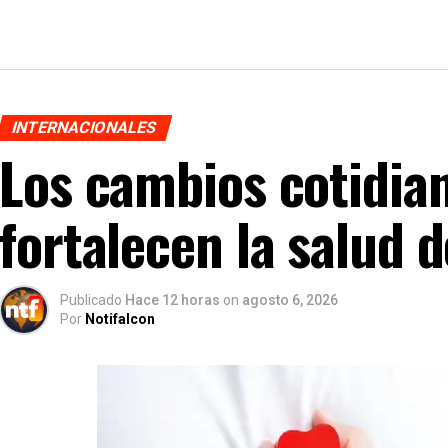
INTERNACIONALES
Los cambios cotidia
fortalecen la salud 
Publicado
Hace 12 horas
on
agosto 6, 2026
Por
Notifalcon