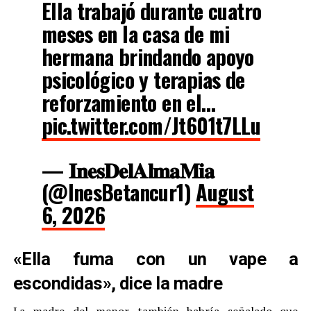
Ella trabajó durante cuatro
meses en la casa de mi
hermana brindando apoyo
psicológico y terapias de
reforzamiento en el…
pic.twitter.com/Jt601t7LLu
— 𝐈𝐧𝐞𝐬𝐃𝐞𝐥𝐀𝐥𝐦𝐚𝐌𝐢𝐚
(@InesBetancur1)
August
6, 2026
«Ella fuma con un vape a
escondidas», dice la madre