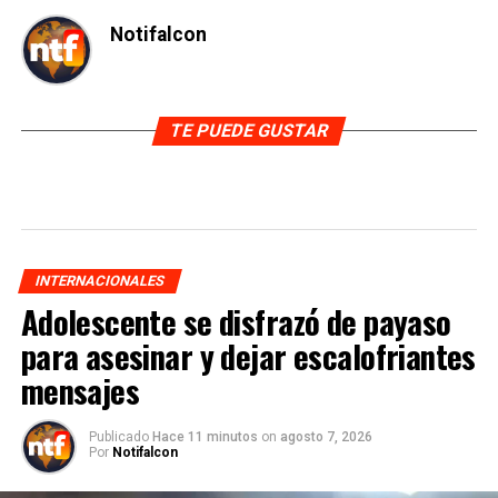
Notifalcon
TE PUEDE GUSTAR
INTERNACIONALES
Adolescente se disfrazó de payaso
para asesinar y dejar escalofriantes
mensajes
Publicado
Hace 11 minutos
on
agosto 7, 2026
Por
Notifalcon