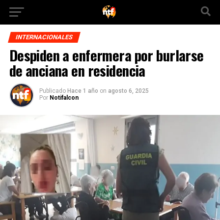
INTERNACIONALES
Despiden a enfermera por burlarse
de anciana en residencia
Publicado
Hace 1 año
on
agosto 6, 2025
Por
Notifalcon