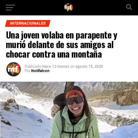
INTERNACIONALES
Una joven volaba en parapente y
murió delante de sus amigos al
chocar contra una montaña
Publicado
Hace 12 meses
on
agosto 15, 2025
Por
Notifalcon