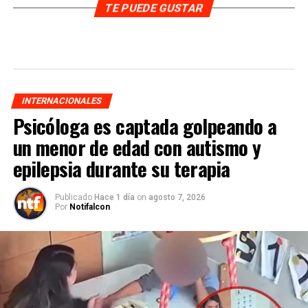
TE PUEDE GUSTAR
INTERNACIONALES
Psicóloga es captada golpeando a
un menor de edad con autismo y
epilepsia durante su terapia
Publicado
Hace 1 día
on
agosto 7, 2026
Por
Notifalcon