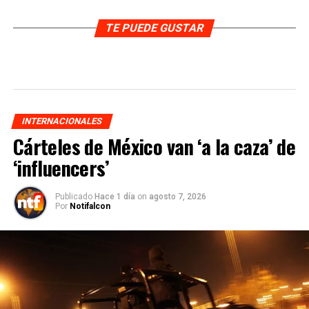
TE PUEDE GUSTAR
INTERNACIONALES
Cárteles de México van ‘a la caza’ de
‘influencers’
Publicado
Hace 1 día
on
agosto 7, 2026
Por
Notifalcon