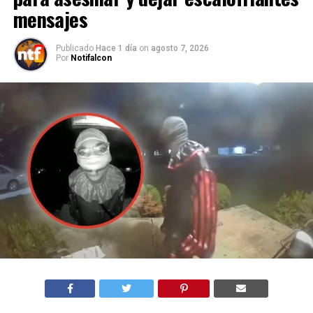
mensajes
Publicado
Hace 1 día
on
agosto 7, 2026
Por
Notifalcon