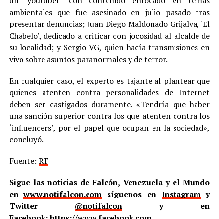
un ‘youtuber’ con contenido enfocado en temas
ambientales que fue asesinado en julio pasado tras
presentar denuncias; Juan Diego Maldonado Grijalva, ‘El
Chabelo’, dedicado a criticar con jocosidad al alcalde de
su localidad; y Sergio VG, quien hacía transmisiones en
vivo sobre asuntos paranormales y de terror.
En cualquier caso, el experto es tajante al plantear que
quienes atenten contra personalidades de Internet
deben ser castigados duramente. «Tendría que haber
una sanción superior contra los que atenten contra los
‘influencers’, por el papel que ocupan en la sociedad»,
concluyó.
Fuente:
RT
Sigue las noticias de Falcón, Venezuela y el Mundo
en
www.notifalcon.com
síguenos en
Instagram
y
Twitter
@notifalcon
y en
Facebook:
https://www.facebook.com