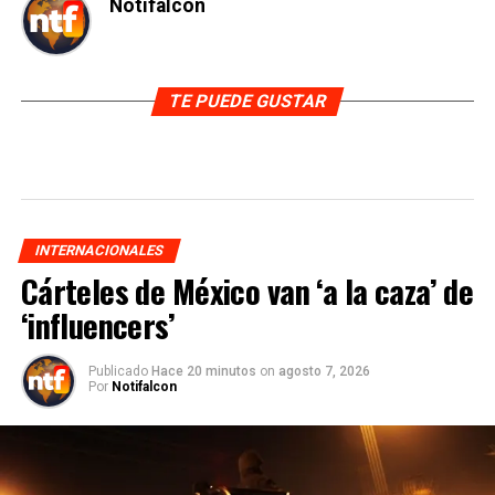
Notifalcon
TE PUEDE GUSTAR
INTERNACIONALES
Cárteles de México van ‘a la caza’ de
‘influencers’
Publicado
Hace 20 minutos
on
agosto 7, 2026
Por
Notifalcon