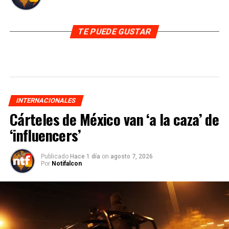
TE PUEDE GUSTAR
INTERNACIONALES
Cárteles de México van ‘a la caza’ de
‘influencers’
Publicado
Hace 1 día
on
agosto 7, 2026
Por
Notifalcon