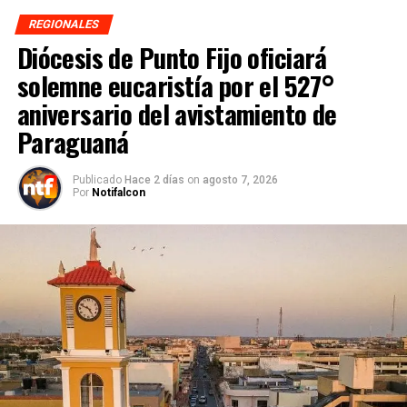
REGIONALES
Diócesis de Punto Fijo oficiará
solemne eucaristía por el 527°
aniversario del avistamiento de
Paraguaná
Publicado
Hace 2 días
on
agosto 7, 2026
Por
Notifalcon