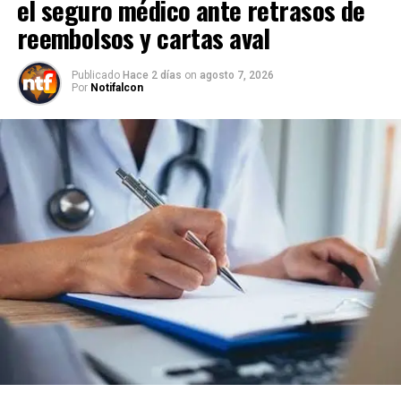
el seguro médico ante retrasos de
reembolsos y cartas aval
Publicado
Hace 2 días
on
agosto 7, 2026
Por
Notifalcon