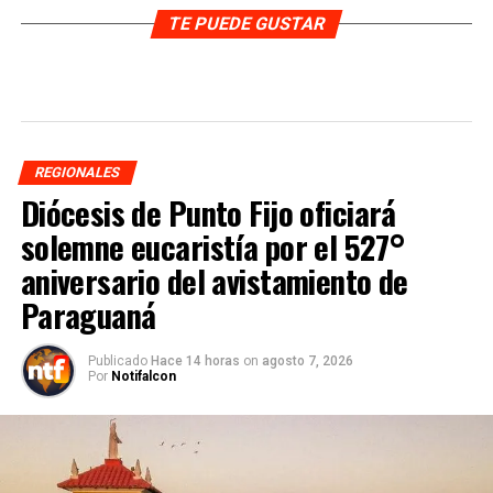
TE PUEDE GUSTAR
REGIONALES
Diócesis de Punto Fijo oficiará
solemne eucaristía por el 527°
aniversario del avistamiento de
Paraguaná
Publicado
Hace 14 horas
on
agosto 7, 2026
Por
Notifalcon