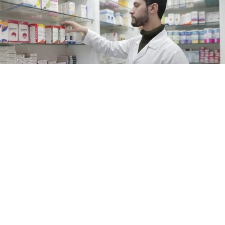
Entre enero y junio de 2026 la industria farmacéutica de
Venezuela reportó un crecimiento de 10,77% respecto
al mismo periodo del año anterior. En el primer
semestre del año se distribuyeron en el mercado
nacional un total de 209.934.255 unidades de
medicamentos.
Durante el mes de junio, la distribución alcanzó las