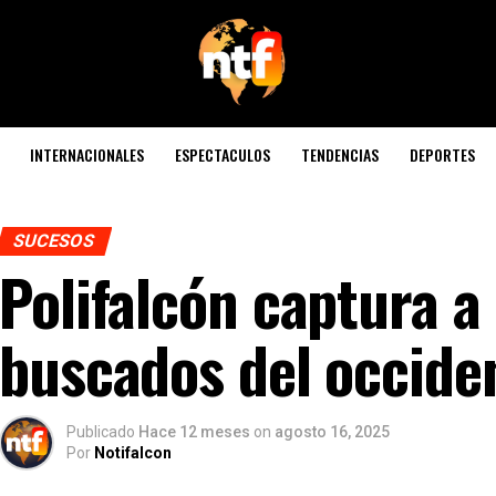
INTERNACIONALES
ESPECTACULOS
TENDENCIAS
DEPORTES
SUCESOS
Polifalcón captura a
buscados del occide
Publicado
Hace 12 meses
on
agosto 16, 2025
Por
Notifalcon