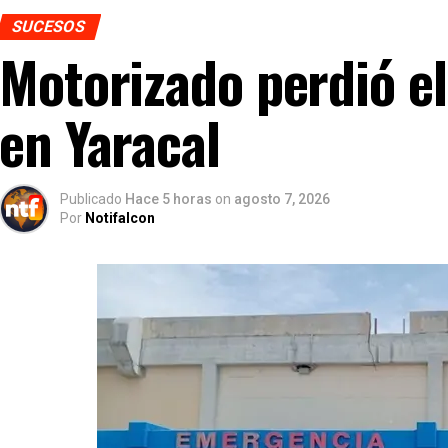
SUCESOS
Motorizado perdió el
en Yaracal
Publicado
Hace 5 horas
on
agosto 7, 2026
Por
Notifalcon