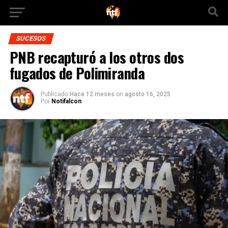
SUCESOS
PNB recapturó a los otros dos
fugados de Polimiranda
Publicado
Hace 12 meses
on
agosto 16, 2025
Por
Notifalcon