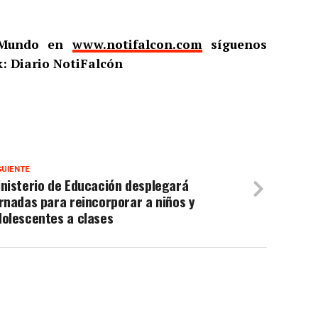
l Mundo en
www.notifalcon.com
síguenos
: Diario NotiFalcón
GUIENTE
nisterio de Educación desplegará
rnadas para reincorporar a niños y
dolescentes a clases