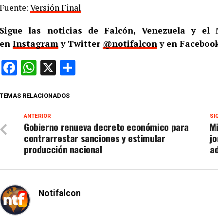
Fuente:
Versión Final
Sigue las noticias de Falcón, Venezuela y e
en
Instagram
y Twitter
@notifalcon
y en Facebook
Facebook
WhatsApp
X
Compartir
TEMAS RELACIONADOS
ANTERIOR
SI
Gobierno renueva decreto económico para
Mi
contrarrestar sanciones y estimular
jo
producción nacional
a
Notifalcon