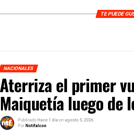
TE PUEDE G
NACIONALES
Aterriza el primer v
Maiquetía luego de 
Publicado
Hace 1 día
on
agosto 5, 2026
Por
Notifalcon