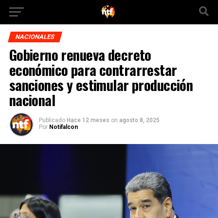
NACIONALES
Gobierno renueva decreto
económico para contrarrestar
sanciones y estimular producción
nacional
Publicado
Hace 12 meses
on
agosto 8, 2025
Por
Notifalcon