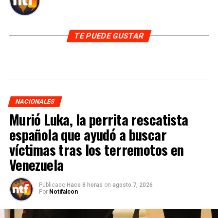
TE PUEDE GUSTAR
NACIONALES
Murió Luka, la perrita rescatista
española que ayudó a buscar
víctimas tras los terremotos en
Venezuela
Publicado
Hace 8 horas
on
agosto 7, 2026
Por
Notifalcon