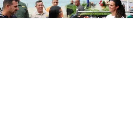
Este jueves, la presidenta encargada de la República,
Delcy Rodríguez, ordenó la creación de un Plan Maestro
de Recuperación de La Guaira.
Durante una ceremonia de entrega de financiamientos a
comercios y emprendedores de La Guaira, la mandataria
enfatizó que el estado La Guaira se debe convertir en eje
de desarrollo logístico y turístico.