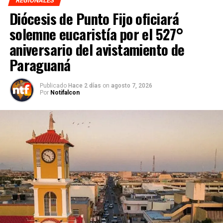
REGIONALES
Diócesis de Punto Fijo oficiará
solemne eucaristía por el 527°
aniversario del avistamiento de
Paraguaná
Publicado
Hace 2 días
on
agosto 7, 2026
Por
Notifalcon