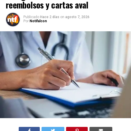
reembolsos y cartas aval
Publicado
Hace 2 días
on
agosto 7, 2026
Por
Notifalcon