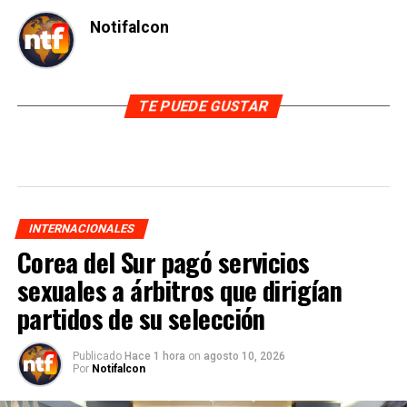
Notifalcon
TE PUEDE GUSTAR
INTERNACIONALES
Corea del Sur pagó servicios
sexuales a árbitros que dirigían
partidos de su selección
Publicado
Hace 1 hora
on
agosto 10, 2026
Por
Notifalcon