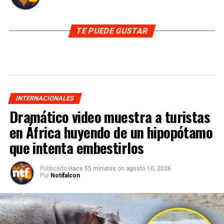
TE PUEDE GUSTAR
INTERNACIONALES
Dramático video muestra a turistas
en África huyendo de un hipopótamo
que intenta embestirlos
Publicado
Hace 55 minutos
on
agosto 10, 2026
Por
Notifalcon