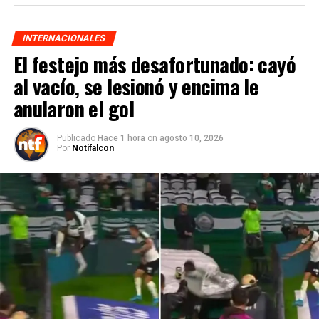
INTERNACIONALES
El festejo más desafortunado: cayó
al vacío, se lesionó y encima le
anularon el gol
Publicado
Hace 1 hora
on
agosto 10, 2026
Por
Notifalcon