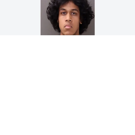
En Grove City (Ohio, EE.UU.), un hombre le disparó al
presunto violador de su hija de 11 años tras tenderle
una emboscada. La trama inició a mediados de julio,
luego de que la madre descubriera en el celular de la
niña un video de los abusos, presuntamente cometidos