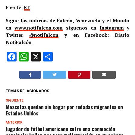
Fuente:
RT
Sigue las noticias de Falcón, Venezuela y el Mundo
en
www.notifalcon.com
síguenos en
Instagram
y
Twitter
@notifalcon
y en Facebook: Diario
NotiFalcón
Facebook
WhatsApp
X
Compartir
TEMAS RELACIONADOS
SIGUIENTE
Mascotas quedan sin hogar por redadas migrantes en
Estados Unidos
ANTERIOR
Jugador de fútbol americano sufre una conmoción
cerebral y hallan una rara malformación en su cabeza