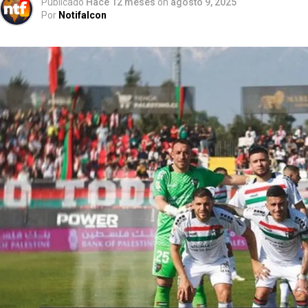
Publicado
Hace 12 meses
on
agosto 9, 2025
Por
Notifalcon