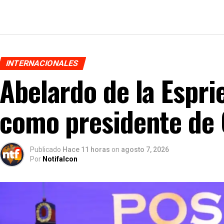
INTERNACIONALES
Abelardo de la Espri
como presidente de
Publicado
Hace 11 horas
on
agosto 7, 2026
Por
Notifalcon