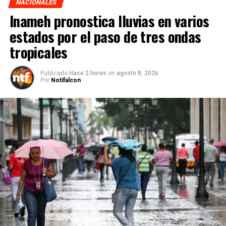
NACIONALES
Inameh pronostica lluvias en varios
estados por el paso de tres ondas
tropicales
Publicado
Hace 2 horas
on
agosto 8, 2026
Por
Notifalcon