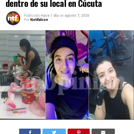
dentro de su local en Cúcuta
Publicado
Hace 1 día
on
agosto 7, 2026
Por
Notifalcon