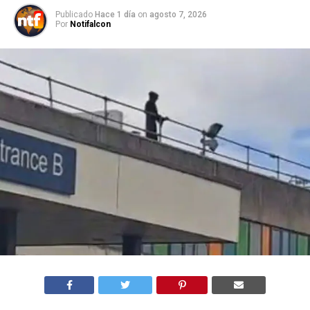
Publicado
Hace 1 día
on
agosto 7, 2026
Por
Notifalcon