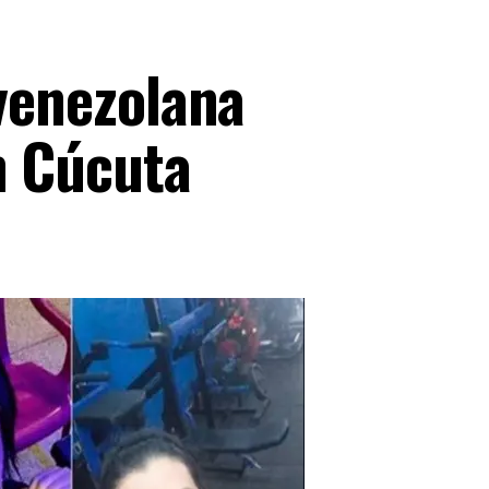
 venezolana
n Cúcuta