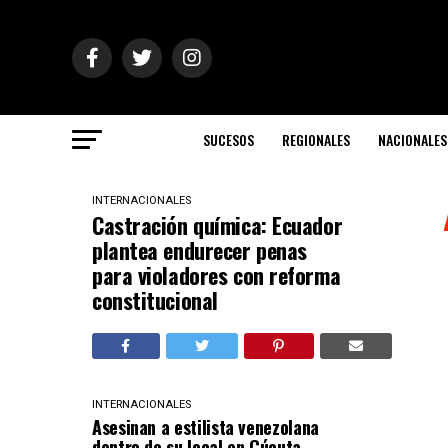
SUCESOS
REGIONALES
NACIONALES
INTERNACIONALES
Castración química: Ecuador
plantea endurecer penas
para violadores con reforma
constitucional
INTERNACIONALES
Asesinan a estilista venezolana
dentro de su local en Cúcuta