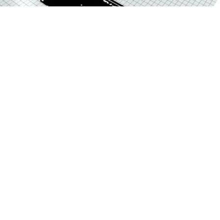
La Fundación Venezolana de Investigaciones
Sismológicas (Funvisis) registró este domingo 9 de
agosto de 2026 tres movimientos telúricos con
magnitudes comprendidas entre 2.7 y 3.2 en distintas
regiones del país.
El evento de mayor magnitud se localizó en el estado
Táchira a las 13:57 hora local, alcanzando 3.2 Mw a una
profundidad de 5,0 km y con epicentro a 36 kilómetros
al sur de San Cristóbal.