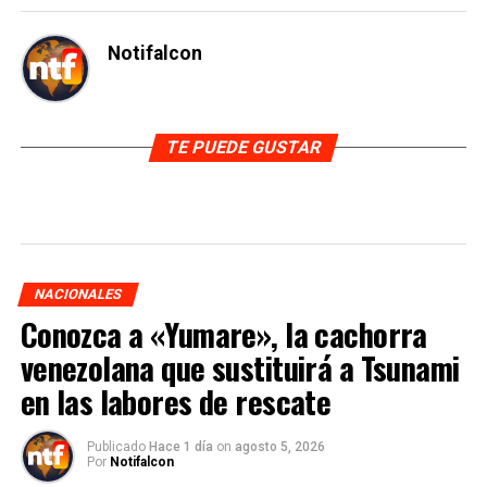
Notifalcon
TE PUEDE GUSTAR
NACIONALES
Conozca a «Yumare», la cachorra
venezolana que sustituirá a Tsunami
en las labores de rescate
Publicado
Hace 1 día
on
agosto 5, 2026
Por
Notifalcon