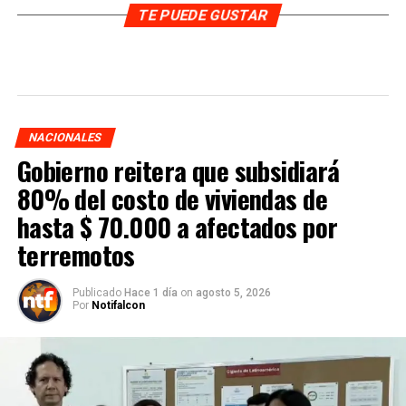
TE PUEDE GUSTAR
NACIONALES
Gobierno reitera que subsidiará
80% del costo de viviendas de
hasta $ 70.000 a afectados por
terremotos
Publicado
Hace 1 día
on
agosto 5, 2026
Por
Notifalcon