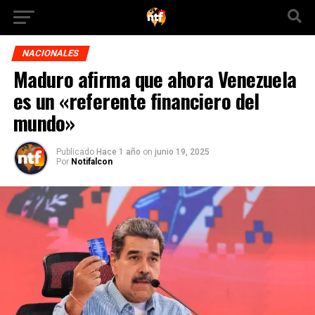
NACIONALES
Maduro afirma que ahora Venezuela
es un «referente financiero del
mundo»
Publicado
Hace 1 año
on
junio 19, 2025
Por
Notifalcon