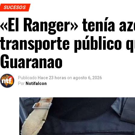
SUCESOS
«El Ranger» tenía az
transporte público 
Guaranao
Publicado
Hace 23 horas
on
agosto 6, 2026
Por
Notifalcon