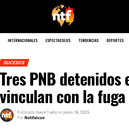
INTERNACIONALES
ESPECTACULOS
TENDENCIAS
DEPORTES
SUCESOS
Tres PNB detenidos 
vinculan con la fuga
Publicado
Hace 1 año
on
junio 18, 2025
Por
Notifalcon